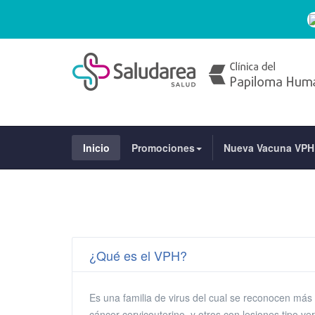
Inicio
Promociones
Nueva Vacuna VPH
¿Qué es el VPH?
Es una familia de virus del cual se reconocen más
cáncer cervicouterino, y otros con lesiones tipo v