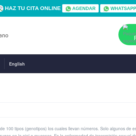
HAZ TU CITA ONLINE
AGENDAR
WHATSAP
English
 de 100 tipos (genotipos) los cuales llevan números. Solo algunos de e
errugas en la piel o mucosas. Es la enfermedad de transmisión sexual d