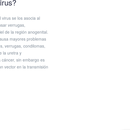
irus?
 virus se los asocia al
usar verrugas,
el de la región anogenital.
causa mayores problemas
es, verrugas, condilomas,
 la uretra y
 cáncer, sin embargo es
n vector en la transmisión