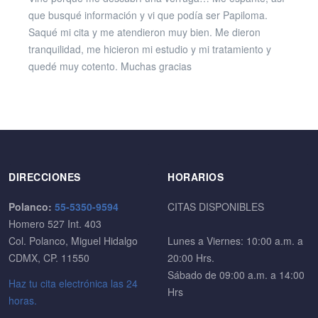
que busqué información y vi que podía ser Papiloma.
Saqué mi cita y me atendieron muy bien. Me dieron
tranquilidad, me hicieron mi estudio y mi tratamiento y
quedé muy cotento. Muchas gracias
DIRECCIONES
HORARIOS
Polanco:
55-5350-9594
CITAS DISPONIBLES
Homero 527 Int. 403
Col. Polanco, Miguel Hidalgo
Lunes a Viernes: 10:00 a.m. a
CDMX, CP. 11550
20:00 Hrs.
Sábado de 09:00 a.m. a 14:00
Haz tu cita electrónica las 24
Hrs
horas.