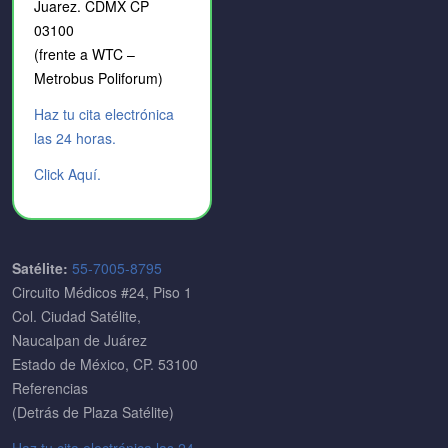
Juarez. CDMX CP
03100
(frente a WTC –
Metrobus Poliforum)
Haz tu cita electrónica
las 24 horas.
Click Aquí.
Satélite:
55-7005-8795
Circuito Médicos #24, Piso 1
Col. Ciudad Satélite,
Naucalpan de Juárez
Estado de México, CP. 53100
Referencias
(Detrás de Plaza Satélite)
Haz tu cita electrónica las 24