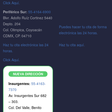
Click Aquí.
Periférico Sur:
55-4164-6900
Blvr. Adolfo Ruíz Cortinez 5440
Depto. 204
Puedes hacer tu cita de forma
Col. Olimpica, Coyoacán
electrónica las 24 horas.
CDMX, CP. 04710
Haz tu cita electrónica las 24
Haz tu cita aquí.
horas.
Click Aquí.
NUEVA DIRECCIÓN
Insurgentes:
55-4163-
7370
Av. Insurgentes Sur 682
– 303.
Col. Del Valle, Benito